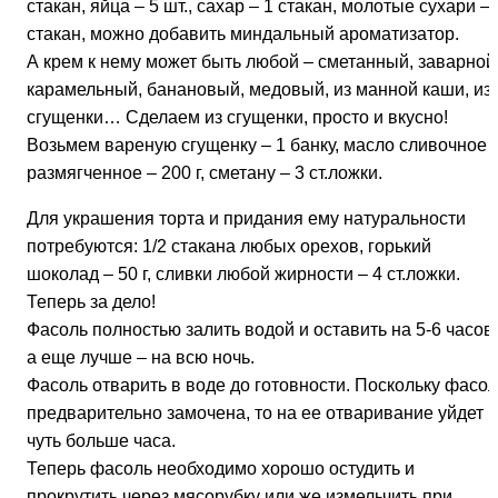
стакан, яйца – 5 шт., сахар – 1 стакан, молотые сухари – 
стакан, можно добавить миндальный ароматизатор.
А крем к нему может быть любой – сметанный, заварной
карамельный, банановый, медовый, из манной каши, из
сгущенки… Сделаем из сгущенки, просто и вкусно!
Возьмем вареную сгущенку – 1 банку, масло сливочное
размягченное – 200 г, сметану – 3 ст.ложки.
Для украшения торта и придания ему натуральности
потребуются: 1/2 стакана любых орехов, горький
шоколад – 50 г, сливки любой жирности – 4 ст.ложки.
Теперь за дело!
Фасоль полностью залить водой и оставить на 5-6 часов,
а еще лучше – на всю ночь.
Фасоль отварить в воде до готовности. Поскольку фасол
предварительно замочена, то на ее отваривание уйдет
чуть больше часа.
Теперь фасоль необходимо хорошо остудить и
прокрутить через мясорубку или же измельчить при