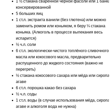
1 ½ стакана сваренной чёрной фасоли или 1 банка
консервированной
5 больших яиц
1 ст.л. экстракта ванили (без глютена) или можно
заменить ромом или коньяком, я беру ¼ стакана
коньяка. (Алкоголь в процессе выпекания весь
испарится)
½ ч.л. соли
6 ст.л. экологически-чистого топлёного сливочного
масла или кокосового масла, предварительно
распущенного до жидкого состояния (важно не
перегреть)
½ стакана кокосового сахара или мёда или сиропа
агаве
6 ст.л. порошка какао без сахара
½ ч.л. соды
1 ст.л. воды (в случае использования мёда, сиропа
агаве и алкоголя вода не нужна)