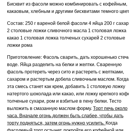
Бисквит из фасоли можно комбинировать с кофейным,
какаовым, хлебным и другими бисквитами темного цвета
Состав: 250 г вареной белой фасоли 4 яйца 200 г сахар
2 столовые ложки сливочного масла 1 столовая ложка
какао 1 столовая ложка толченых сухарей 2 столовые
ложки рома
Приготовление: Фасоль сварить, дать хорошенько стечь
воде. Яйца разделить на белки и желтки. Сваренную
фасоль протереть через сито и растереть с желтками,
сахаром и растертым добела сливочным маслом. Когда
эта смесь станет как крем, добавить 1 столовую ложку
натертого шоколада или какао, или ложку крепкого кофе
толченые сухари, ром и взбитые в пену белки. Тесто
выложить в смазанную маслом форму.
Торт печь около
часа. Вначале огонь должен быть слабее, чтобы дать
торту подняться, затем огонь нужно усилить.
Когда
фасолевый торт остынет, покройте его кофейной или