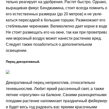
тельно реагирует на удобре­ния. Растет быстро. Однако,
выращивая фикус Бенджа­мина, стоит всегда помнить о
его естественных размерах (до 20 метров) и не увле­
каться пересадкой в большие горшки. Размножают его
стеблевыми черенками. Ве­ликолепно дает корни в воде.
Не стоит размещать его на окне, так как при проветрива­
нии морозный воздух может нанести растению вред.
Следует также позаботиться о дополнительном
освещении.
Перец декоративный.
Декоративный перец неприхотлив, относитель­но
теневынослив. Любит яркий рассеянный свет, а также
летние «прогулки» на балконе. Своими разно­цветными
плодами растение напоминает праздничный фейерверк
и будет весь год радовать вас яркими красочными