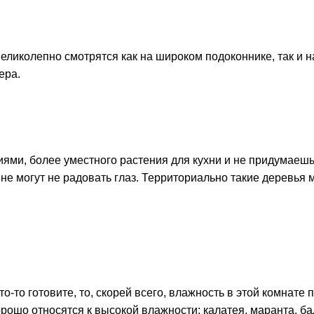
великолепно смотрятся как на широком подоконнике, так и 
ера.
ями, более уместного растения для кухни и не придумаеш
е могут не радовать глаз. Территориально такие деревья мо
то-то готовите, то, скорей всего, влажность в этой комнат
ошо относятся к высокой влажности: калатея, маранта, ба