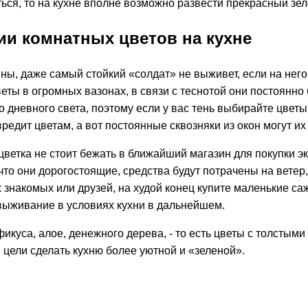
ься, то на кухне вполне возможно развести прекрасный зел
и комнатных цветов на кухне
ны, даже самый стойкий «солдат» не выживет, если на него 
ты в огромных вазонах, в связи с теснотой они постоянно б
дневного света, поэтому если у вас тень выбирайте цветы,
едит цветам, а вот постоянные сквозняки из окон могут их п
цветка не стоит бежать в ближайший магазин для покупки э
о они дорогостоящие, средства будут потрачены на ветер, т
х знакомых или друзей, на худой конец купите маленькие с
 выживание в условиях кухни в дальнейшем.
куса, алое, денежного дерева, - то есть цветы с толстыми
 цели сделать кухню более уютной и «зеленой».