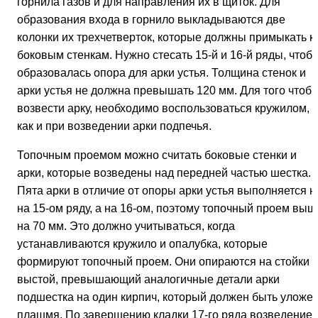
горнила газов и для направления их в щиток. Для
образования входа в горнило выкладываются две
колонки их трехчетверток, которые должны примыкать к
боковым стенкам. Нужно стесать 15-й и 16-й ряды, чтоб
образовалась опора для арки устья. Толщина стенок и
арки устья не должна превышать 120 мм. Для того чтоб
возвести арку, необходимо воспользоваться кружилом,
как и при возведении арки подпечья.
Топочным проемом можно считать боковые стенки и
арки, которые возведены над передней частью шестка.
Пята арки в отличие от опоры арки устья выполняется н
на 15-ом ряду, а на 16-ом, поэтому топочный проем выш
на 70 мм. Это должно учитываться, когда
устанавливаются кружило и опалубка, которые
формируют топочный проем. Они опираются на стойки с
выстой, превышающий аналогичные детали арки
подшестка на один кирпич, который должен быть уложе
плашмя. По завершению кладки 17-го ряда возведение